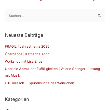
S
u
c
h
Neueste Beiträge
e
n
FRAGIL | Jahresthema 2026
n
Übergänge | Katharina Acht
a
Workshop mit Lisa Engel
c
Über die Anmut der Zufälligkeiten | Valerie Springer | Lesung
h
mit Musik
:
Ulli Gollesch … Spurensuche des Weiblichen
Kategorien