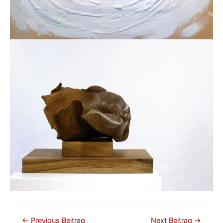
Beitragsnavigation
←
Previous Beitrag
Next Beitrag
→