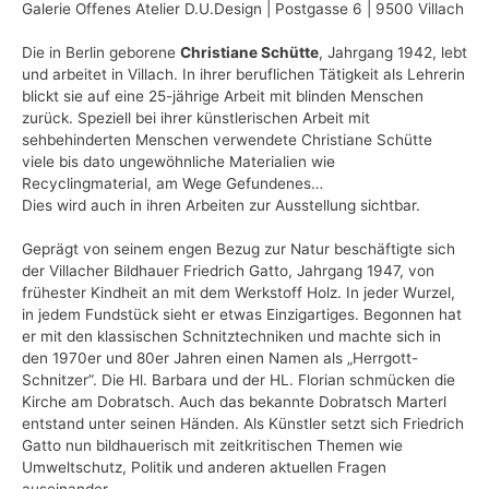
Galerie Offenes Atelier D.U.Design | Postgasse 6 | 9500 Villach
Die in Berlin geborene
Christiane Schütte
, Jahrgang 1942, lebt
und arbeitet in Villach. In ihrer beruflichen Tätigkeit als Lehrerin
blickt sie auf eine 25-jährige Arbeit mit blinden Menschen
zurück. Speziell bei ihrer künstlerischen Arbeit mit
sehbehinderten Menschen verwendete Christiane Schütte
viele bis dato ungewöhnliche Materialien wie
Recyclingmaterial, am Wege Gefundenes…
Dies wird auch in ihren Arbeiten zur Ausstellung sichtbar.
Geprägt von seinem engen Bezug zur Natur beschäftigte sich
der Villacher Bildhauer Friedrich Gatto, Jahrgang 1947, von
frühester Kindheit an mit dem Werkstoff Holz. In jeder Wurzel,
in jedem Fundstück sieht er etwas Einzigartiges. Begonnen hat
er mit den klassischen Schnitztechniken und machte sich in
den 1970er und 80er Jahren einen Namen als „Herrgott-
Schnitzer”. Die Hl. Barbara und der HL. Florian schmücken die
Kirche am Dobratsch. Auch das bekannte Dobratsch Marterl
entstand unter seinen Händen. Als Künstler setzt sich Friedrich
Gatto nun bildhauerisch mit zeitkritischen Themen wie
Umweltschutz, Politik und anderen aktuellen Fragen
auseinander.