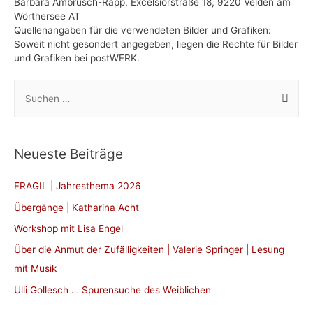
Barbara Ambrusch-Rapp, Excelsiorstraße 18, 9220 Velden am
Wörthersee AT
Quellenangaben für die verwendeten Bilder und Grafiken:
Soweit nicht gesondert angegeben, liegen die Rechte für Bilder
und Grafiken bei postWERK.
S
u
c
h
Neueste Beiträge
e
n
FRAGIL | Jahresthema 2026
n
Übergänge | Katharina Acht
a
Workshop mit Lisa Engel
c
Über die Anmut der Zufälligkeiten | Valerie Springer | Lesung
h
mit Musik
:
Ulli Gollesch … Spurensuche des Weiblichen