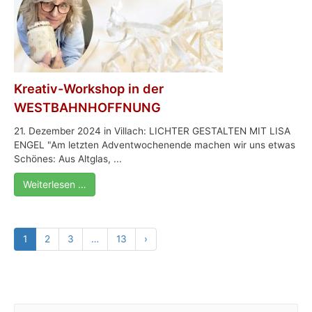
Kreativ-Workshop in der
WESTBAHNHOFFNUNG
21. Dezember 2024 in Villach: LICHTER GESTALTEN MIT LISA
ENGEL "Am letzten Adventwochenende machen wir uns etwas
Schönes: Aus Altglas, ...
Weiterlesen …
1
2
3
…
13
›
S