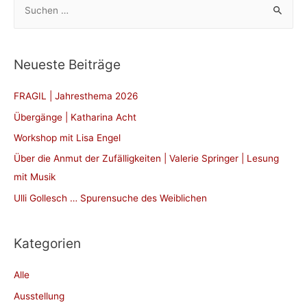
u
c
h
Neueste Beiträge
e
n
FRAGIL | Jahresthema 2026
n
Übergänge | Katharina Acht
a
Workshop mit Lisa Engel
c
Über die Anmut der Zufälligkeiten | Valerie Springer | Lesung
h
mit Musik
:
Ulli Gollesch … Spurensuche des Weiblichen
Kategorien
Alle
Ausstellung