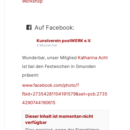
Workshop
Auf Facebook:
Kunstverein postWERK e.V.
4 Wochen her
Wunderbar, unser Mitglied
Katharina Acht
ist bei den Festwochen in Gmunden
präsent:
www.facebook.com/photo/?
fbid=27354281104191579&set=pcb.2735
4290744190615
Dieser Inhalt ist momentan nicht
verfügbar
Dies passiert, wenn der Eigentümer