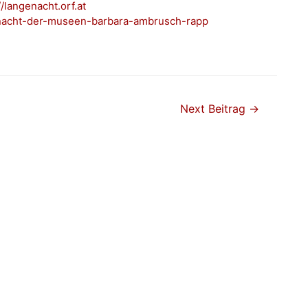
//langenacht.orf.at
nacht-der-museen-barbara-ambrusch-rapp
Next Beitrag
→