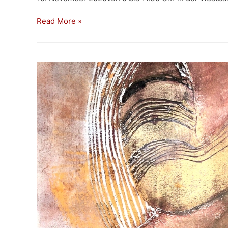
Workshop
Read More »
mit
Lisa
Engel