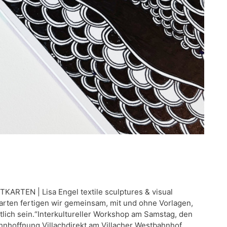
KARTEN | Lisa Engel textile sculptures & visual
 Karten fertigen wir gemeinsam, mit und ohne Vorlagen,
lich sein.“Interkultureller Workshop am Samstag, den
hnhoffnung Villachdirekt am Villacher Westbahnhof …