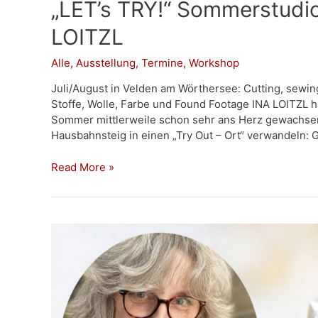
„LET’s TRY!“ Sommerstudio
LOITZL
Alle
,
Ausstellung
,
Termine
,
Workshop
Juli/August in Velden am Wörthersee: Cutting, sewing, 
Stoffe, Wolle, Farbe und Found Footage INA LOITZL h
Sommer mittlerweile schon sehr ans Herz gewachs
Hausbahnsteig in einen „Try Out – Ort“ verwandeln:
„LET’s
Read More »
TRY!“
Sommerstudio
und
Ausstellung
INA
LOITZL