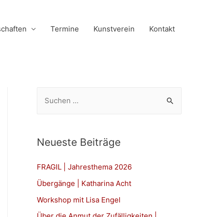
schaften
Termine
Kunstverein
Kontakt
S
u
c
h
Neueste Beiträge
e
n
FRAGIL | Jahresthema 2026
n
Übergänge | Katharina Acht
a
Workshop mit Lisa Engel
c
Über die Anmut der Zufälligkeiten |