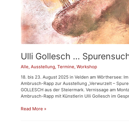
Ulli Gollesch … Spurensuc
Alle
,
Ausstellung
,
Termine
,
Workshop
18. bis 23. August 2025 in Velden am Wörthersee: Im
Ambrusch-Rapp zur Ausstellung „Verwurzelt – Spure
GOLLESCH aus der Steiermark. Vernissage am Montag
Ambrusch-Rapp mit Künstlerin Ulli Gollesch im Gesp
Ulli
Read More »
Gollesch
…
Spurensuche