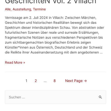
GeschichteN Vol. 2 Villach
Alle
,
Ausstellung
,
Termine
Vernissage am 2. Juli 2024 in Villach: Zwischen Märchen,
Geschichten und historischen Realitäten bewegt sich das
Spektrum dieser interdisziplinären Schau. Von abstrakten oder
futuristischen Szenen über reale und surreale Erzählungen,
fragmentarische Notizen aus verschiedenen Perspektiven bis
zum sichtbargemachten biografischen Erlebnis zeigen
Künstler*innen aus Österreich, Deutschland und der Schweiz
die Relikte ihrer Auseinandersetzung mit dem angebotenen …
GeschichteN
Read More »
Vol.
2
Villach
Seitennummerierung
1
2
…
8
Next Page
→
der
S
Beiträge
u
c