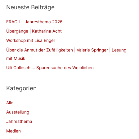
h
Neueste Beiträge
e
n
FRAGIL | Jahresthema 2026
n
Übergänge | Katharina Acht
a
Workshop mit Lisa Engel
c
Über die Anmut der Zufälligkeiten | Valerie Springer | Lesung
h
mit Musik
:
Ulli Gollesch … Spurensuche des Weiblichen
Kategorien
Alle
Ausstellung
Jahresthema
Medien