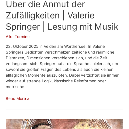
Über die Anmut der
Zufälligkeiten | Valerie
Springer | Lesung mit Musik
Alle
,
Termine
23. Oktober 2025 in Velden am Wörthersee: In Valerie
Springers Gedichten verschmelzen zeitliche und räumliche
Distanzen, Dimensionen verschieben sich, und die Zeit
verlangsamt sich. Springer nutzt die Sprache spielerisch, um
sowohl die großen Fragen des Lebens als auch die kleinen,
alltäglichen Momente auszuloten. Dabei verzichtet sie immer
wieder auf strenge Logik, klassische Reimformen oder
metrische …
Über
Read More »
die
Anmut
der
Zufälligkeiten
|