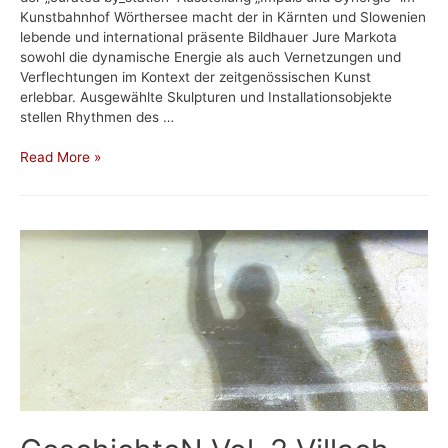
Kunstbahnhof Wörthersee macht der in Kärnten und Slowenien
lebende und international präsente Bildhauer Jure Markota
sowohl die dynamische Energie als auch Vernetzungen und
Verflechtungen im Kontext der zeitgenössischen Kunst
erlebbar. Ausgewählte Skulpturen und Installationsobjekte
stellen Rhythmen des …
Impuls
Read More »
und
Synergie
|
Jure
Markota