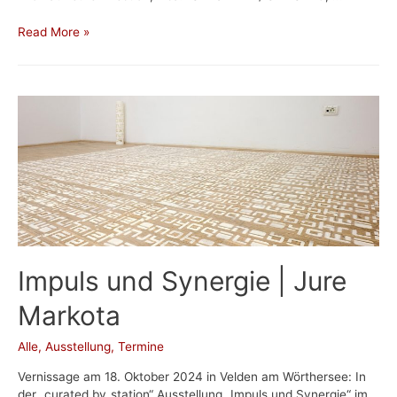
Kreativ-
Read More »
Workshop
in
der
WESTBAHNHOFFNUNG
Impuls und Synergie | Jure
Markota
Alle
,
Ausstellung
,
Termine
Vernissage am 18. Oktober 2024 in Velden am Wörthersee: In
der „curated by_station“ Ausstellung „Impuls und Synergie“ im