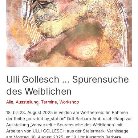
Valerie
Springer
|
Lesung
mit
Musik
Ulli Gollesch … Spurensuche
des Weiblichen
Alle
,
Ausstellung
,
Termine
,
Workshop
18. bis 23. August 2025 in Velden am Wörthersee: Im Rahmen
der Reihe „curated by_station“ lädt Barbara Ambrusch-Rapp zur
Ausstellung „Verwurzelt – Spurensuche des Weiblichen“ mit
Arbeiten von ULLI GOLLESCH aus der Steiermark. Vernissage
am Montag, 18. August 2025 um 19 Uhr Kuratorin Barbara