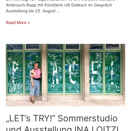
Ambrusch-Rapp mit Künstlerin Ulli Gollesch im Gespräch
Ausstellung bis 23. August …
Ulli
Read More »
Gollesch
…
Spurensuche
des
Weiblichen
„LET’s TRY!“ Sommerstudio
und Ausstellung INA LOITZL