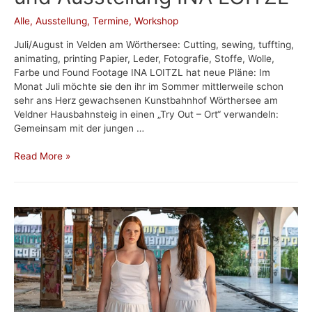
Alle
,
Ausstellung
,
Termine
,
Workshop
Juli/August in Velden am Wörthersee: Cutting, sewing, tuffting,
animating, printing Papier, Leder, Fotografie, Stoffe, Wolle,
Farbe und Found Footage INA LOITZL hat neue Pläne: Im
Monat Juli möchte sie den ihr im Sommer mittlerweile schon
sehr ans Herz gewachsenen Kunstbahnhof Wörthersee am
Veldner Hausbahnsteig in einen „Try Out – Ort“ verwandeln:
Gemeinsam mit der jungen …
„LET’s
Read More »
TRY!“
Sommerstudio
und
Ausstellung
INA
LOITZL