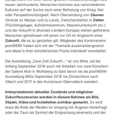
neuen Jahrhunderts: Menschen kommen aus verschiedenen
Kulturen auf der Suche nach einer Befreiung von Krieg, Not
oder Perspektivenlosigkeit. Nach Überwindung von
Zäunen
(Grenze zu Wasser und zu Land), Zwischenstation in
Zelten
(Flüchtlingslager, Aufnahmezentrum, Massenunterkunft etc.)
und der Ankunft in diversen Ländern Europas stehen geflohene
Menschen gemeinsam mit jenen vor Ort im Angesicht einer
Zukunft
, die es zu gestalten gilt. Mitglieder des Kunstvereins
postWERK haben sich mit der Thematik auseinandergesetzt
und diese in ihrer künstlerischen Praxis individuell verarbeitet.
Die Ausstellung „Zaun.Zelt.Zukunft…“ ist von Mitte Juli bis
Anfang September 2016 auch mit Arbeiten von zwei Künstlern
der Galerie Muh in Wolfsberg zu Gast bevor sie als postWERK-
Ausstellung Mitte September 2016 ins Dinzlschloss nach
Villach und 2017 in den Kunstraum Obervellach wandert.
Interpretationen aktueller Zustände und möglicher
Zukunftsszenarien werden in diesem Rahmen als Bild,
Objekt, Video und Installation sichtbar gemacht.
So wird
etwa die Rolle der Medien im Umgang mit Ängsten hinterfragt
oder der Zaun als Symbol der Eingrenzung einerseits und der