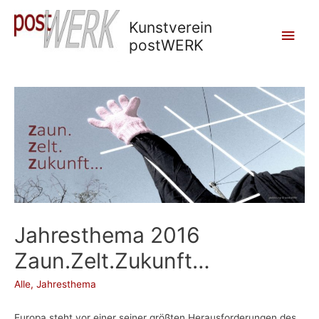
Kunstverein
Main
postWERK
Men
Jahresthema 2016
Zaun.Zelt.Zukunft…
Alle
,
Jahresthema
Europa steht vor einer seiner größten Herausforderungen des