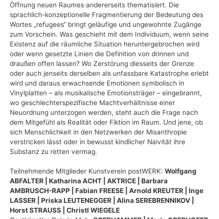
Öffnung neuen Raumes andererseits thematisiert. Die
sprachlich-konzeptionelle Fragmentierung der Bedeutung des
Wortes „refugees“ bringt geläufige und ungewohnte Zugänge
zum Vorschein. Was geschieht mit dem Individuum, wenn seine
Existenz auf die räumliche Situation heruntergebrochen wird
oder wenn gesetzte Linien die Definition von drinnen und
draußen offen lassen? Wo Zerstörung diesseits der Grenze
oder auch jenseits derselben als unfassbare Katastrophe erlebt
wird und daraus erwachsende Emotionen symbolisch in
Vinylplatten – als musikalische Emotionsträger – eingebrannt,
wo geschlechterspezifische Machtverhältnisse einer
Neuordnung unterzogen werden, steht auch die Frage nach
dem Mitgefühl als Realität oder Fiktion im Raum. Und jene, ob
sich Menschlichkeit in den Netzwerken der Misanthropie
verstricken lässt oder in bewusst kindlicher Naivität ihre
Substanz zu retten vermag.
Teilnehmende Mitglieder Kunstverein postWERK:
Wolfgang
ABFALTER | Katharina ACHT | AKTRICE | Barbara
AMBRUSCH-RAPP | Fabian FREESE | Arnold KREUTER | Inge
LASSER | Priska LEUTENEGGER | Alina SEREBRENNIKOV |
Horst STRAUSS | Christl WIEGELE