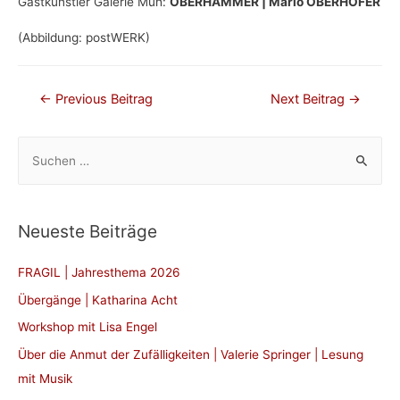
Gastkünstler Galerie Muh:
OBERHAMMER | Mario OBERHOFER
(Abbildung: postWERK)
Beitragsnavigation
←
Previous Beitrag
Next Beitrag
→
S
u
c
h
Neueste Beiträge
e
n
FRAGIL | Jahresthema 2026
n
Übergänge | Katharina Acht
a
Workshop mit Lisa Engel
c
Über die Anmut der Zufälligkeiten | Valerie Springer | Lesung
h
mit Musik
: