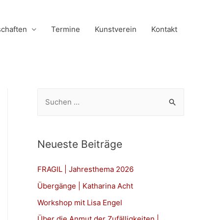
schaften
Termine
Kunstverein
Kontakt
S
u
c
h
Neueste Beiträge
e
n
FRAGIL | Jahresthema 2026
n
Übergänge | Katharina Acht
a
Workshop mit Lisa Engel
c
Über die Anmut der Zufälligkeiten |