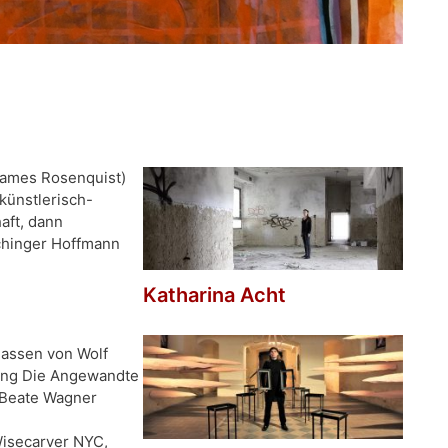
James Rosenquist)
künstlerisch-
aft, dann
achinger Hoffmann
Katharina Acht
lassen von Wolf
nung Die Angewandte
i Beate Wagner
Wisecarver NYC,