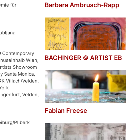
Barbara Ambrusch-Rapp
emie für
ubljana
HO Contemporary
BACHINGER © ARTIST EB
inuseinhalb Wien,
Artists Showroom
ry Santa Monica,
K Villach/Velden,
York
lagenfurt, Velden,
Fabian Freese
eiburg/Pliberk