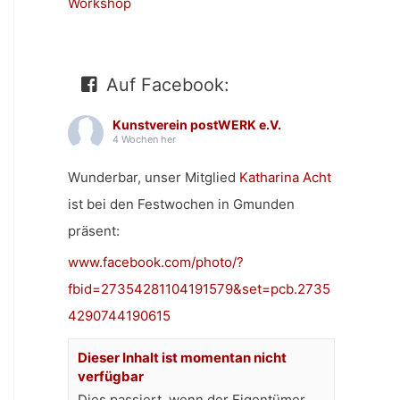
Workshop
Auf Facebook:
Kunstverein postWERK e.V.
4 Wochen her
Wunderbar, unser Mitglied
Katharina Acht
ist bei den Festwochen in Gmunden
präsent:
www.facebook.com/photo/?
fbid=27354281104191579&set=pcb.2735
4290744190615
Dieser Inhalt ist momentan nicht
verfügbar
Dies passiert, wenn der Eigentümer