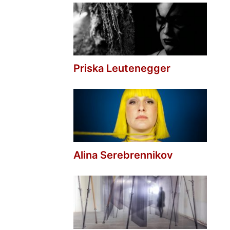
Priska Leutenegger
Alina Serebrennikov