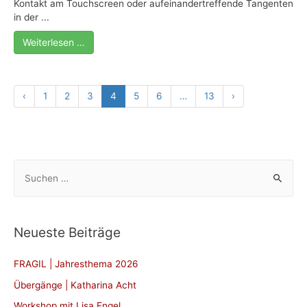
Kontakt am Touchscreen oder aufeinandertreffende Tangenten
in der ...
Weiterlesen …
‹
1
2
3
4
5
6
…
13
›
S
u
c
h
Neueste Beiträge
e
n
FRAGIL | Jahresthema 2026
n
Übergänge | Katharina Acht
a
Workshop mit Lisa Engel